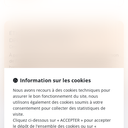
ÉTIQUETTE ÉNERGÉTIQUE -CALCUL DU
DPE : CE QUI VA CHANGER
Droit immobilier
À partir du 1er janvier 2026, le coefficient de conversion
de l’électricité figurant dans le DPE sera abaissé, en
harmonisation avec la valeur européenne. Quel sera
l’impact pou...
Information sur les cookies
Lire la suite
Nous avons recours à des cookies techniques pour
assurer le bon fonctionnement du site, nous
utilisons également des cookies soumis à votre
consentement pour collecter des statistiques de
visite.
Cliquez ci-dessous sur « ACCEPTER » pour accepter
le dépôt de l'ensemble des cookies ou sur «
DPE : LA LUTTE CONTRE LA FRAUDE AUX