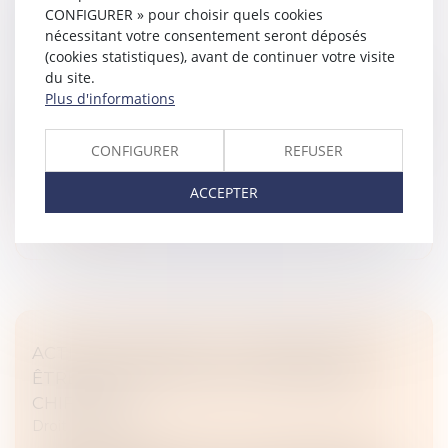
CONFIGURER » pour choisir quels cookies
DIAGNOSTICS DE PERFORMANCE
nécessitant votre consentement seront déposés
ÉNERGÉTIQUE SE RENFORCE
(cookies statistiques), avant de continuer votre visite
Droit immobilier
du site.
Plus d'informations
Encore du changement pour les entreprises en charge
de la réalisation des diagnostics de performance
énergétique (DPE), obligatoires pour toute vente ou
CONFIGURER
REFUSER
location de logement et...
ACCEPTER
Lire la suite
ACTION PAULIENNE : LA CRÉANCE DOIT
ÊTRE CERTAINE, MAIS PAS FORCÉMENT
CHIFFRÉE
Droit immobilier