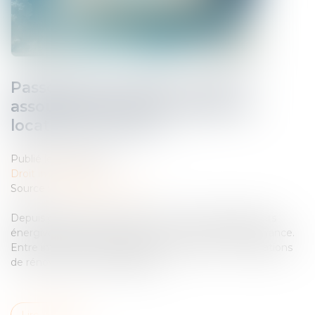
Passoires thermiques : vers un
assouplissement des règles de
location en France ?
Publié le :
19/05/2026
Droit immobilier
Source :
www.gererseul.com
Depuis plusieurs années, la lutte contre les logements
énergivores s’est imposée comme une priorité en France.
Entre interdictions progressives de location et obligations
de rénovation, les propriétaires ...
Lire la suite