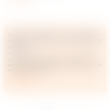
L'EXÉCUTIF RENFORCE LA LUTTE CONTRE
L'HABITAT INDIGNE ET LES MARCHANDS DE
SOMMEIL
Droit immobilier
Le gouvernement va renforcer la coordination de la
lutte contre l’habitat indigne et les sanctions contre les
marchands de sommeil...
Lire la suite