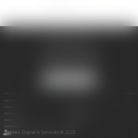
<<
<
1
2
3
>
>>
ANNE BOSSON
2 Impasse de la Passerelle
74200 THONON-LES-BAINS
Tél :
04 50 17 24 56
NOUS LOCALISER
ACCUEIL
ANNE BOSSON
EXPERTISES
RDV EN LIGNE
CONTACT
HONORAIRES
PLAN DU SITE
MENTIONS LÉGALES
ARTICLES
Septeo Digital & Services © 2023