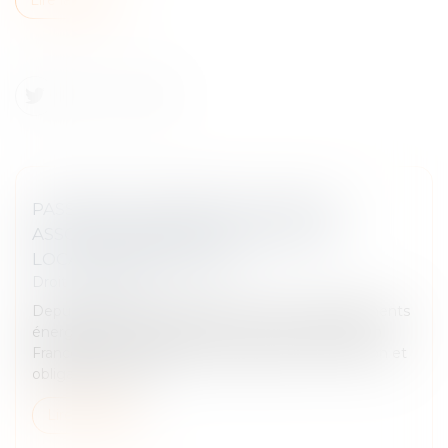
PASSOIRES THERMIQUES : VERS UN
ASSOUPLISSEMENT DES RÈGLES DE
LOCATION EN FRANCE ?
Droit immobilier
Depuis plusieurs années, la lutte contre les logements
énergivores s’est imposée comme une priorité en
France. Entre interdictions progressives de location et
obligations de rén...
Lire la suite