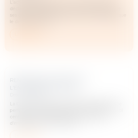
L’action paulienne permet à un créancier de faire
déclarer inopposable un acte accompli en fraude de
ses droits. Pour être valable, cette action suppose que
le demandeur justif...
Lire la suite
RENFORCER LA FIABILITÉ ET
L'ENCADREMENT DU DPE
Droit immobilier
La Cour des comptes confirme que le diagnostic de
performance énergétique (DPE) est devenu un outil
central pour orienter les décisions en matière
d’immobilier et met en lumière...
Lire la suite