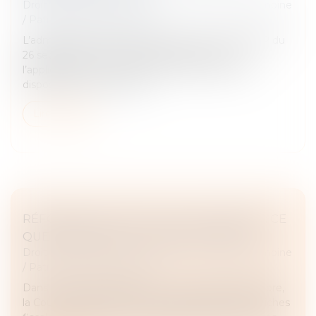
Droit de la famille, des personnes et de leur patrimoine
/
Patrimoine et succession
L’administration fiscale a apporté, dans son BOFIP du
26 septembre 2024* des éclaircissements sur
l’application du nouvel article 774 bis du CGI. Ce
dispositif anti-abus restrei...
Lire la suite
RÉFORME DES DROITS DE SUCCESSION : CE
QUE PROPOSE LA COUR DES COMPTES
Droit de la famille, des personnes et de leur patrimoine
/
Patrimoine et succession
Dans un rapport présenté ce mercredi 25 septembre,
la Cour des comptes préconise de raboter deux niches