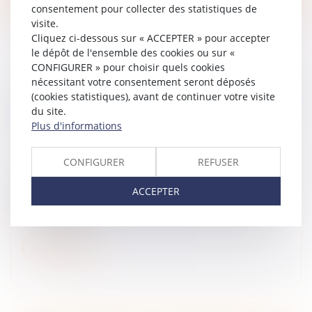
consentement pour collecter des statistiques de
visite.
Cliquez ci-dessous sur « ACCEPTER » pour accepter
le dépôt de l'ensemble des cookies ou sur «
CONFIGURER » pour choisir quels cookies
nécessitant votre consentement seront déposés
LE PROJET DE LOI DE FINANCES ET MISE EN
(cookies statistiques), avant de continuer votre visite
PLACE DE SOLUTIONS PATRIMONIALES D'ICI
du site.
FIN 2024
Plus d'informations
Droit de la famille, des personnes et de leur patrimoine
/
Patrimoine et succession
CONFIGURER
REFUSER
Limiter l’impact des réformes fiscales Le projet de loi
de finances pour 2025 est dévoilé. Concrètement
ACCEPTER
qu’est-il possible de faire, sur le plan patrimonial pour
limiter l’impac...
Lire la suite