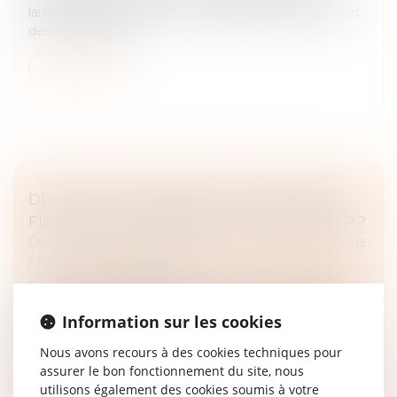
laissés par le défunt, après le règlement des dettes et
des charges de la...
Lire la suite
DROITS DE SUCCESSION: LES AVANTAGES
FISCAUX DE L'ASSURANCE-VIE EN DANGER ?
Droit de la famille, des personnes et de leur patrimoine
/
Patrimoine et succession
La commission des Finances de l'Assemblée nationale
a adopté ce jeudi 17 octobre un amendement pour
Information sur les cookies
augmenter la fiscalité sur les assurances vie dans le
cadre d'une succession....
Nous avons recours à des cookies techniques pour
assurer le bon fonctionnement du site, nous
Lire la suite
utilisons également des cookies soumis à votre