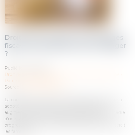
Droits de succession: les avantages
fiscaux de l'assurance-vie en danger
?
Publié le :
30/10/2024
Droit de la famille, des personnes et de leur patrimoine
/
Patrimoine et succession
Source :
www.notretemps.com
La commission des Finances de l'Assemblée nationale a
adopté ce jeudi 17 octobre un amendement pour
augmenter la fiscalité sur les assurances vie dans le cadre
d'une succession. En résulterait une taxation plus
progressive, mais surtout plus importante, qui pénaliserait
les familles les...