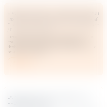
EPARGNE SALARIALE : LE DÉBLOCAGE POUR
DISSOLUTION DU PACS PAS TOUJOURS AISÉ
Droit de la famille, des personnes et de leur patrimoine
/
Patrimoine et succession
Lorsque la garde de l'enfant est décidée à l'amiable
entre les deux ex-partenaires, la demande de
déblocage anticipée de son épargne salariale peut se
heurter à un "vide" juridi...
Lire la suite
DONATION AVEC QUASI-USUFRUIT : LES
PRÉCISIONS DU FISC