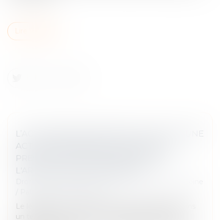
Lire la suite
L’ACTION EN DÉLIVRANCE DE LEGS EST UNE
ACTION PERSONNELLE SOUMISE À LA
PRESCRIPTION QUINQUENNALE DE
L'ARTICLE 2224 DU CODE CIVIL
Droit de la famille, des personnes et de leur patrimoine
/
Patrimoine et succession
Le légataire universel est la personne désignée dans
un testament pour recevoir l’intégralité des biens