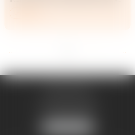
fiscales profitant aux contribuables les plus fortunés...
Lire la suite
...
...
<<
<
4
5
6
7
8
9
10
>
>>
ANNE BOSSON
2 Impasse de la Passerelle
74200 THONON-LES-BAINS
Tél :
04 50 17 24 56
NOUS LOCALISER