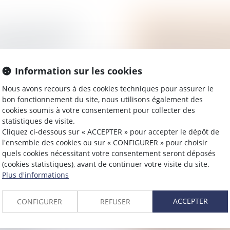
L’IMPORTANCE DE
INTERDICTION AU
DÉLAIS LÉGAUX
PRÉLEVER CERTAI
 patrimoine
/
Droit de la famille, 
Information sur les cookies
Patrimoine et succes
 tout créancier d’une
Les députés ont adopt
Nous avons recours à des cookies techniques pour assurer le
élai de 15 mois. C’est
interdit aux établiss
bon fonctionnement du site, nous utilisons également des
cookies soumis à votre consentement pour collecter des
lors des successions,
statistiques de visite.
Cliquez ci-dessous sur « ACCEPTER » pour accepter le dépôt de
Lire la suite
l'ensemble des cookies ou sur « CONFIGURER » pour choisir
quels cookies nécessitant votre consentement seront déposés
(cookies statistiques), avant de continuer votre visite du site.
Plus d'informations
ACCEPTER
CONFIGURER
REFUSER
RF ÉMET DES
UN REGISTRE PO
LEURE
PROTECTION FU