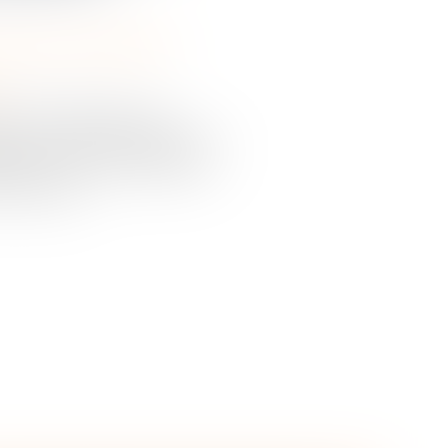
 et de leur patrimoine
/
m
rs dont disposent les
ver leur part minimale de la
taire, contre les donations
 l'amputer...