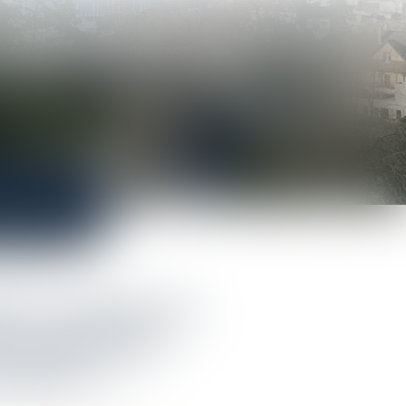
ACTUS
CONTACT
res et délais de
le application
duction ?