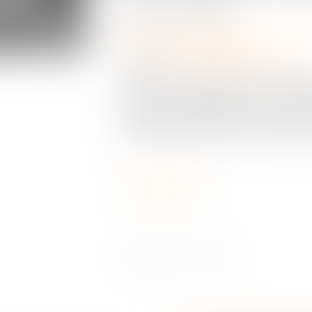
Publié le :
13/11/2024
Droit de la famille, des personnes
Patrimoine et succession
Source :
www.lemag-juridique.co
L'action en réduction est un recou
héritiers réservataires pour préser
succession, appelée réserve hérédi
faites par le défunt qui pourraient
Lire la suite