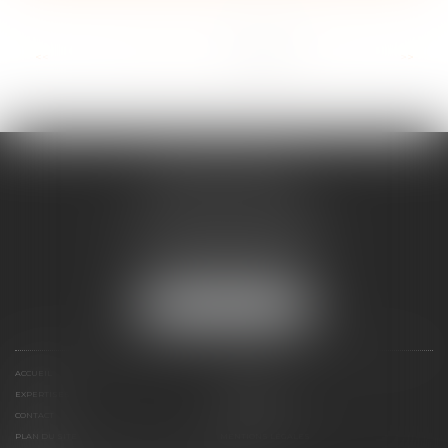
...
<<
<
9
10
11
12
13
14
15
>
>>
ANNE BOSSON
2 Impasse de la Passerelle
74200 THONON-LES-BAINS
Tél :
04 50 17 24 56
NOUS LOCALISER
ACCUEIL
ANNE BOSSON
EXPERTISES
RDV EN LIGNE
CONTACT
HONORAIRES
PLAN DU SITE
MENTIONS LÉGALES