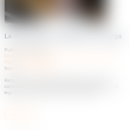
La demande en délivrance d’un legs
Publié le :
26/07/2023
Droit de la famille, des personnes et de leur patrimoine
/
Patrimoine et succession
Source :
www.aurep.com
Retour sur un concept assez abstrait mais source de
conséquences pratiques : la demande en délivrance d’un
legs (Cass. Civ 1ère, 21 juin 2023, n° 21-20.396)...
Lire la suite