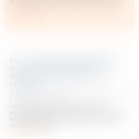
d’un legs (Cass. Civ 1ère, 21 juin 2023, n° 21-20.396)...
Lire la suite
LEGS : LA DEMANDE DE DÉLIVRANCE DU
LEGS, CONDITION INDISPENSABLE DE
RECONNAISSANCE DU DROIT DU
LÉGATAIRE
Droit de la famille, des personnes et de leur patrimoine
/
Patrimoine et succession
La personne qui obtient un legs est réputée
propriétaire dès le jour de l’ouverture de la succession,
encore faut-il qu’elle demande la délivrance du legs
dans les délais légaux...
Lire la suite