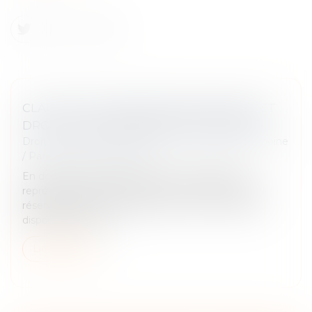
CLAUSES TESTAMENTAIRES AMBIGUËS ET
DROIT DE SE DÉFENDRE DES HÉRITIERS
Droit de la famille, des personnes et de leur patrimoine
/
Patrimoine et succession
En droit des successions, la réserve héréditaire
représente la part de patrimoine du défunt qui est
réservée par la loi aux héritiers, le reste : la quotité
disponible, étant la...
Lire la suite