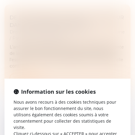
DE L’IMPORTANCE DU RÔLE DU DONATEUR
DANS LA DONATION-PARTAGE
Droit de la famille, des personnes et de leur patrimoine
/
Patrimoine et succession
L’arrêt du 12 juillet 2023 fait figure d’illustration récente
de la volonté de la Cour de cassation de réaffirmer
l’essence de la donation-partage, à savoir le fait qu’elle
cont...
Lire la suite
Information sur les cookies
Nous avons recours à des cookies techniques pour
assurer le bon fonctionnement du site, nous
utilisons également des cookies soumis à votre
consentement pour collecter des statistiques de
PAS DE CRÉANCE SI LA PRÉSOMPTION DE
visite.
CONTRIBUTION AUX CHARGES DU MARIAGE
Cliquez ci-dessous sur « ACCEPTER » pour accepter