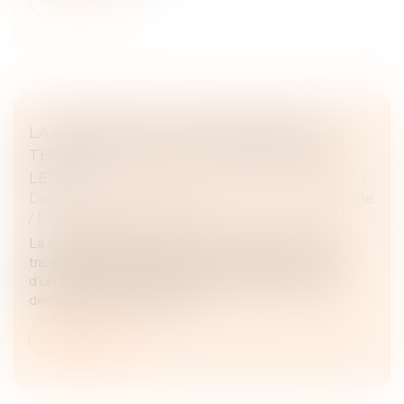
LA TRAHISON DE CAÏN, RÉVÉLÉE PAR
TESTAMENT, LUI VAUT LA PERTE DE SON
LEGS
Droit de la famille, des personnes et de leur patrimoine
/
Patrimoine et succession
La consignation, dans un ultime testament, de la
trahison de son frère justifie la révocation expresse
d’un précédent testament établi en faveur de ce
dernier et vaut révocation...
Lire la suite