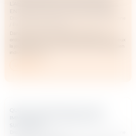
L’ABSENCE D'INDIVISION EN JOUISSANCE
ENTRE LES ÉPOUX NUS-PROPRIÉTAIRES
Droit de la famille, des personnes et de leur patrimoine
/
Patrimoine et succession
Dans le cadre d’une procédure de divorce, une
ordonnance de non-conciliation avait attribué à l’époux
la jouissance à titre onéreux du domicile conjugal, bien
indivis en nue-pro...
Lire la suite
QUEL EST L’IMPÔT SUR PLUS-VALUE
IMMOBILIÈRE D’UN BIEN REÇU PAR
SUCCESSION ?
Droit de la famille, des personnes et de leur patrimoine