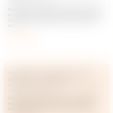
/
Patrimoine et succession
Nombreux sont les Français qui possèdent des biens
immobiliers qui pourront être transmis à leurs héritiers.
Ces derniers ont alors plusieurs choix qui s’offrent à
eux...
Lire la suite
TESTAMENT : COMMENT MODIFIER OU
RÉVOQUER UN TESTAMENT ?
Droit de la famille, des personnes et de leur patrimoine
/
Patrimoine et succession
Vous avez établi un testament et vous souhaitez le
modifier ou le révoquer ? Découvrez les étapes à
suivre pour adapter vos dernières volontés à votre