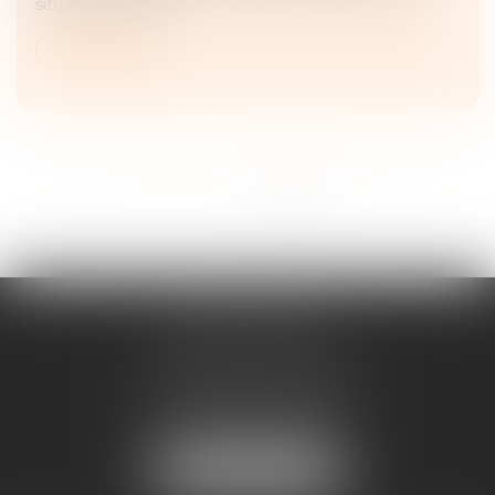
situation actuelle...
Lire la suite
...
<<
<
10
11
12
13
14
15
16
>
>>
ANNE BOSSON
2 Impasse de la Passerelle
74200 THONON-LES-BAINS
Tél :
04 50 17 24 56
NOUS LOCALISER