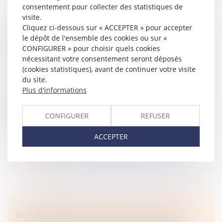
consentement pour collecter des statistiques de
visite.
Cliquez ci-dessous sur « ACCEPTER » pour accepter
VERS UNE SIMPLIFICATION DES
le dépôt de l'ensemble des cookies ou sur «
PROCÉDURES DE PARTAGE JUDICIAIRE DES
CONFIGURER » pour choisir quels cookies
INDIVISIONS
nécessitant votre consentement seront déposés
Droit de la famille, des personnes et de leur patrimoine
(cookies statistiques), avant de continuer votre visite
/
Patrimoine et succession
du site.
Plus d'informations
En présence de plusieurs successeurs à titre universel
(héritiers ou légataires), les biens qui composent le
patrimoine du défunt se trouvent en indivision à
CONFIGURER
REFUSER
compter du décès. E...
ACCEPTER
Lire la suite
PAS D’INDEMNITÉ D’OCCUPATION EN