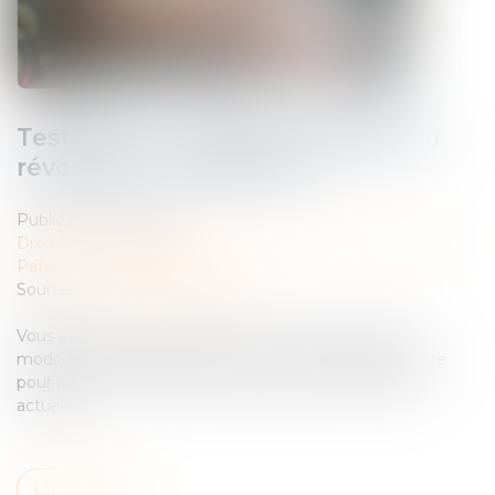
Testament : comment modifier ou
révoquer un testament ?
Publié le :
18/05/2023
Droit de la famille, des personnes et de leur patrimoine
/
Patrimoine et succession
Source :
www.droits-pharmacie.fr
Vous avez établi un testament et vous souhaitez le
modifier ou le révoquer ? Découvrez les étapes à suivre
pour adapter vos dernières volontés à votre situation
actuelle...
Lire la suite