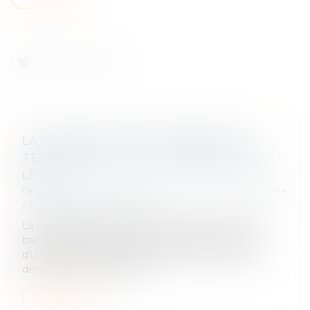
LA TRAHISON DE CAÏN, RÉVÉLÉE PAR
TESTAMENT, LUI VAUT LA PERTE DE SON
LEGS
Droit de la famille, des personnes et de leur patrimoine
/
Patrimoine et succession
La consignation, dans un ultime testament, de la
trahison de son frère justifie la révocation expresse
d’un précédent testament établi en faveur de ce
dernier et vaut révocation...
Lire la suite