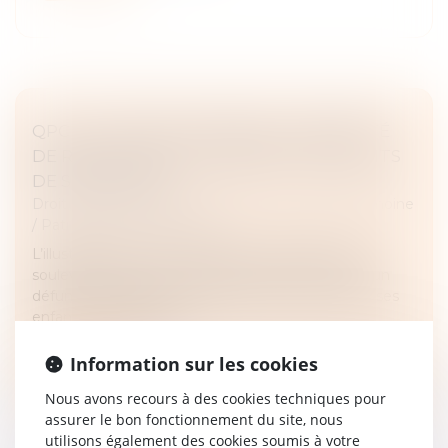
QPC : LÉGATAIRE UNIVERSEL, INDEMNITÉ
DE RÉDUCTION ET PAIEMENT DES DROITS
DE SUCCESSION
Droit de la famille, des personnes et de leur patrimoine
/
Patrimoine et succession
L’illustration par un exemple de la problématique
soulevée semble ici nécessaire. Prenons le cas d’un
défunt qui laisse pour lui succéder son épouse et ses
enfants. Par testamen...
Lire la suite
Information sur les cookies
Nous avons recours à des cookies techniques pour
assurer le bon fonctionnement du site, nous
utilisons également des cookies soumis à votre