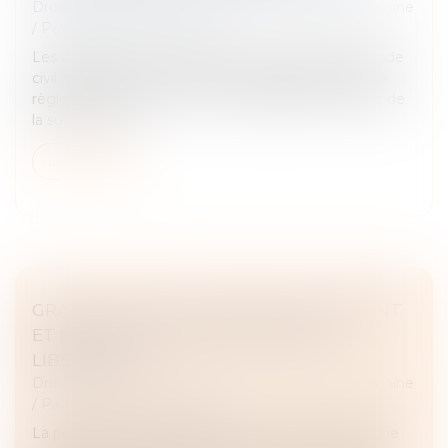
Droit de la famille, des personnes et de leur patrimoine
/
Patrimoine et succession
Les dispositions des articles 1476, 864 et 865 du Code
civil, qui prévoient un mécanisme particulier pour le
règlement de la dette d’un copartageant à l’égard de
la succession s...
Lire la suite
GRATIFICATION DU CONJOINT SURVIVANT
ET MODALITÉS D’IMPUTATION DES
LIBÉRALITÉS
Droit de la famille, des personnes et de leur patrimoine
/
Patrimoine et succession
La protection du conjoint survivant est souvent l’une