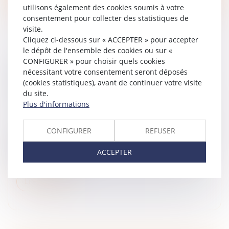
utilisons également des cookies soumis à votre
consentement pour collecter des statistiques de
visite.
Cliquez ci-dessous sur « ACCEPTER » pour accepter
le dépôt de l'ensemble des cookies ou sur «
CONFIGURER » pour choisir quels cookies
VALEUR DU NOUVEAU BIEN SUBROGÉ AU
nécessitant votre consentement seront déposés
BIEN ALIÉNÉ ET ATTEINTE AU DROIT DE
(cookies statistiques), avant de continuer votre visite
PROPRIÉTÉ : QPC REJETÉE
du site.
Droit de la famille, des personnes et de leur patrimoine
Plus d'informations
/
Patrimoine et succession
Un groupement foncier agricole a été constitué entre
CONFIGURER
REFUSER
une mère et ses cinq enfants. Cette dernière en a
gardé l’usufruit. Après son décès, un de ses enfants
ACCEPTER
cède ses parts à ses...
Lire la suite