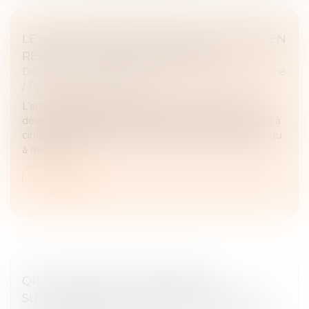
LE DÉLAI DE PRESCRIPTION DE L’ACTION EN
RÉDUCTION : CINQ OU DEUX ANS ?
Droit de la famille, des personnes et de leur patrimoine
/
Patrimoine et succession
L’article 921 alinéa 2 du Code civil énonce que « Le
délai de prescription de l'action en réduction est fixé à
cinq ans à compter de l'ouverture de la succession, ou
à deux ans...
Lire la suite
QPC : PARTAGE DE L'INDIVISION
SUCCESSORALE ET PRINCIPE D'ÉGALITÉ