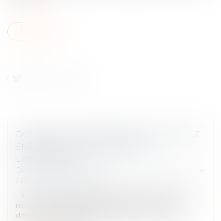
Lire la suite
DONATION AU PERSONNEL SALARIÉ D’UNE
ENTREPRISE : RELÈVEMENT DE
L’ABATTEMENT
Droit de la famille, des personnes et de leur patrimoine
/
Patrimoine et succession
La loi de finances pour 2024 a relevé à 500.000 €, le
montant de l’abattement applicable en cas de
donations. L’administration fiscale vient de mettre à