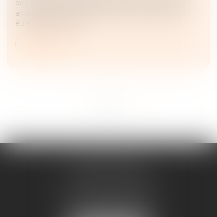
des préoccupations principales pour toute personne
anticipant cette succession. Cette protection peut
être assurée par diff...
Lire la suite
...
...
<<
<
7
8
9
10
11
12
13
>
>>
ANNE BOSSON
2 Impasse de la Passerelle
74200 THONON-LES-BAINS
Tél :
04 50 17 24 56