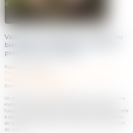
Valeur du nouveau bien subrogé au
bien aliéné et atteinte au droit de
propriété : QPC rejetée
Publié le :
29/02/2024
Droit de la famille, des personnes et de leur patrimoine
/
Patrimoine et succession
Source :
www.lemag-juridique.com
Un groupement foncier agricole a été constitué entre une
mère et ses cinq enfants. Cette dernière en a gardé
l’usufruit. Après son décès, un de ses enfants cède ses parts
à ses frères et les assigne en partage et en requalification
de la donation-partage en donations simples et en rapport
de celles-ci...