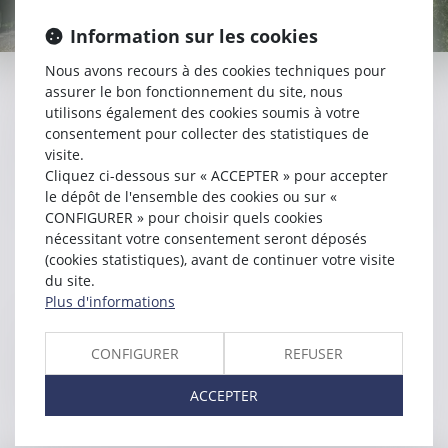
Information sur les cookies
Nous avons recours à des cookies techniques pour
Le droit de la famille organise les relations
assurer le bon fonctionnement du site, nous
juridiques entre les membres d’une même famille.
utilisons également des cookies soumis à votre
Il s’agit notamment des règles régissant les liens
consentement pour collecter des statistiques de
d’alliance comme le mariage ou le pacs et les liens
visite.
de parenté...
Cliquez ci-dessous sur « ACCEPTER » pour accepter
le dépôt de l'ensemble des cookies ou sur «
CONFIGURER » pour choisir quels cookies
nécessitant votre consentement seront déposés
DROIT IMMOBILIER
(cookies statistiques), avant de continuer votre visite
du site.
Plus d'informations
Le droit immobilier parcourt les branches privées
EN SAVOIR PLUS
comme publiques du droit des biens, en
CONFIGURER
REFUSER
s'attachant uniquement aux règles qui
administrent les immeubles.....
ACCEPTER