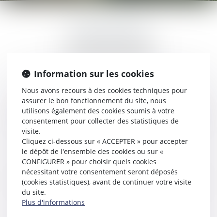
ANNE BOSSON
2 Impasse de la Passerelle
74200 THONON-LES-BAINS
Information sur les cookies
Tél : 04 67 17 93 34
Nous avons recours à des cookies techniques pour
N° SIRET : 53004385000029
assurer le bon fonctionnement du site, nous
utilisons également des cookies soumis à votre
DIRECTEUR DE LA PUBLICATION
consentement pour collecter des statistiques de
visite.
Anne BOSSON
Cliquez ci-dessous sur « ACCEPTER » pour accepter
le dépôt de l'ensemble des cookies ou sur «
HÉBERGEMENT
CONFIGURER » pour choisir quels cookies
nécessitant votre consentement seront déposés
Société SEPTEO Legaltech
(cookies statistiques), avant de continuer votre visite
194 Avenue de la Gare Sud de France, 34970 Lattes
www.azko.fr
du site.
Plus d'informations
CRÉDIT PHOTO