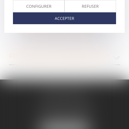
CONFIGURER
REFUSER
Photo de
LaeTom
sur
Pixabay
Photo de
ErikaWittlieb
sur
Pixabay
ACCEPTER
POLITIQUE DE COOKIES
POLITIQUE DE CONFIDENTIALITÉ
ANNE BOSSON
2 Impasse de la Passerelle
74200 THONON-LES-BAINS
Tél :
04 50 17 24 56